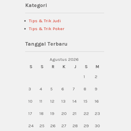
Kategori
Tips & Trik Judi
Tips & Trik Poker
Tanggal Terbaru
Agustus 2026
S
S
R
K
J
S
M
1
2
3
4
5
6
7
8
9
10
11
12
13
14
15
16
17
18
19
20
21
22
23
24
25
26
27
28
29
30