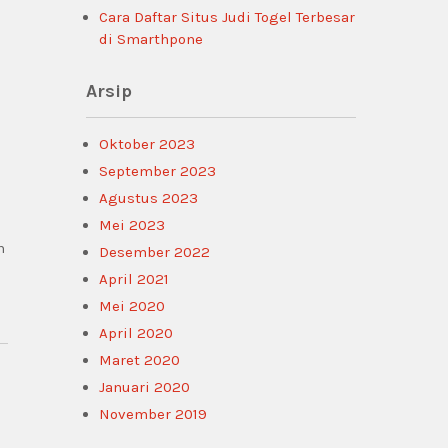
Cara Daftar Situs Judi Togel Terbesar
di Smarthpone
Arsip
Oktober 2023
September 2023
Agustus 2023
Mei 2023
n
Desember 2022
April 2021
Mei 2020
April 2020
Maret 2020
Januari 2020
November 2019