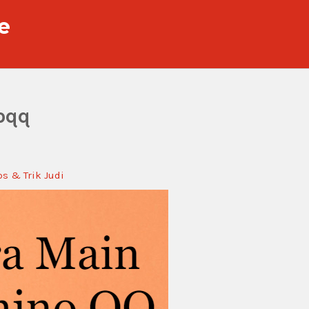
e
oqq
ps & Trik Judi